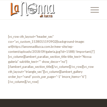
[vc_row cth_layout=”header_sec”
css=”.vc_custom_1538015193902{background-image:
url(https://lanonnadilucca.com.br/new-site/wp-
content/uploads/2018/09/galeria.jpg?id=1588) !important;}”]
[vc_column][lambert_parallax_section_title title_text=”Nossa
galeria” subtitle_text=”” show_decor=”no”]
[/lambert_parallax_section_title][/vc_column][/vc_row][vc_row
cth_layout=”triangle_sec”][vc_column][lambert_gallery
order_by=”rand” posts_per_page=”-1″ lmore_items=”6″]
[/vc_column][/vc_row]