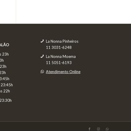
La Nonna Pinheiros
SALÃO
11 3031-6248
s 23h
La Nonna Moema
23h
11 5051-6193
 23h
Atendimento Online
 23h
23:45h
s 23:45h
às 22h
 23:30h