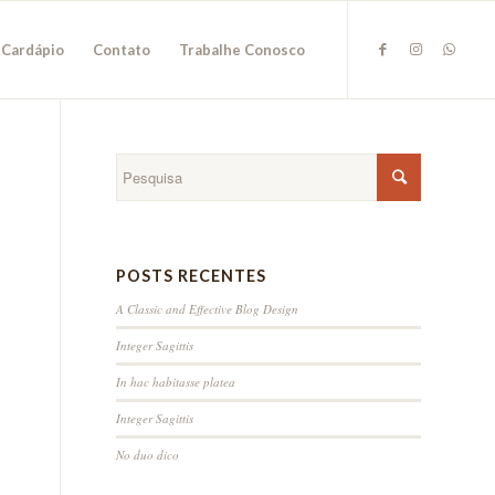
Cardápio
Contato
Trabalhe Conosco
POSTS RECENTES
A Classic and Effective Blog Design
Integer Sagittis
In hac habitasse platea
Integer Sagittis
No duo dico