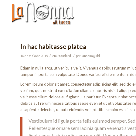
In hac habitasse platea
/
/
10 de maio de 2015
em
Standard
por
lanonna@uid
Etiam in nulla arcu, ut vehicula velit. Vivamus dapibus rutrum mi u
tempor in porta sem vulputate. Donec varius felis fermentum nisl
Lorem ipsum dolor sit amet, consectetur adipisicing elit, sed do 
veniam, quis nostrud exercitation ullamco laboris nisi ut aliquip
velit esse cillum dolore eu fugiat nulla pariatur. Excepteur sint 
debitis aut rerum necessitatibus saepe eveniet ut et voluptates 
a sapiente delectus, ut aut reiciendis voluptatibus maiores alias 
Vestibulum id ligula porta felis euismod semper. Sed
Pellentesque ornare sem lacinia quam venenatis vesti
ligula, eget lacinia odio sem nec elit. Donec ullamcor