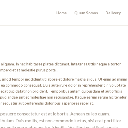
Home
Quem Somos
Delivery
t aliquam. In hac habitasse platea dictumst. Integer sagittis neque a tortor
 imperdiet at molestie purus porta…
eiusmod tempor incididunt ut labore et dolore magna aliqua. Ut enim ad minim
 ex ea commodo consequat. Duis aute irure dolor in reprehenderit in voluptate
occaecat cupidatat non proident. Temporibus autem quibusdam et aut officiis
repudiandae sint et molestiae non recusandae. Itaque earum rerum hic tenetur
consequatur aut perferendis doloribus asperiores repellat.
 posuere consectetur est at lobortis. Aenean eu leo quam.
bulum. Duis mollis, est non commodo luctus, nisi erat porttitor
per nulla non metus auctor fringilla. Vestibulum id ligula porta