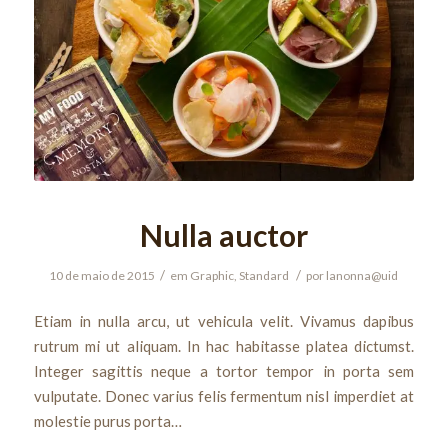
Nulla auctor
/
/
10 de maio de 2015
em
Graphic
,
Standard
por
lanonna@uid
Etiam in nulla arcu, ut vehicula velit. Vivamus dapibus
rutrum mi ut aliquam. In hac habitasse platea dictumst.
Integer sagittis neque a tortor tempor in porta sem
vulputate. Donec varius felis fermentum nisl imperdiet at
molestie purus porta…