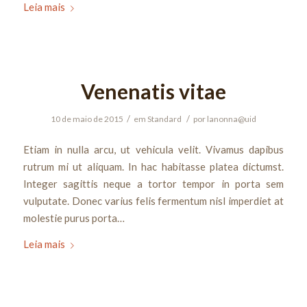
Leia mais
Venenatis vitae
/
/
10 de maio de 2015
em
Standard
por
lanonna@uid
Etiam in nulla arcu, ut vehicula velit. Vivamus dapibus
rutrum mi ut aliquam. In hac habitasse platea dictumst.
Integer sagittis neque a tortor tempor in porta sem
vulputate. Donec varius felis fermentum nisl imperdiet at
molestie purus porta…
Leia mais