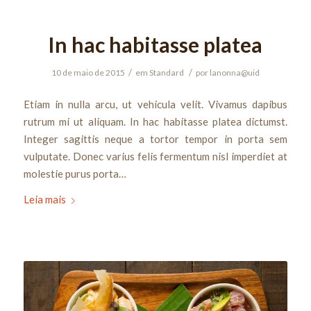
In hac habitasse platea
/
/
10 de maio de 2015
em
Standard
por
lanonna@uid
Etiam in nulla arcu, ut vehicula velit. Vivamus dapibus
rutrum mi ut aliquam. In hac habitasse platea dictumst.
Integer sagittis neque a tortor tempor in porta sem
vulputate. Donec varius felis fermentum nisl imperdiet at
molestie purus porta…
Leia mais