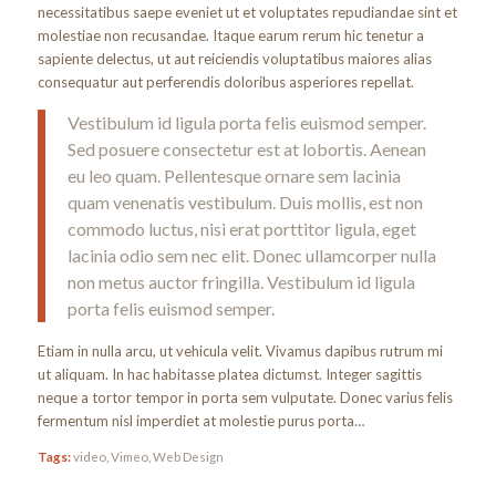
necessitatibus saepe eveniet ut et voluptates repudiandae sint et
molestiae non recusandae. Itaque earum rerum hic tenetur a
sapiente delectus, ut aut reiciendis voluptatibus maiores alias
consequatur aut perferendis doloribus asperiores repellat.
Vestibulum id ligula porta felis euismod semper.
Sed posuere consectetur est at lobortis. Aenean
eu leo quam. Pellentesque ornare sem lacinia
quam venenatis vestibulum. Duis mollis, est non
commodo luctus, nisi erat porttitor ligula, eget
lacinia odio sem nec elit. Donec ullamcorper nulla
non metus auctor fringilla. Vestibulum id ligula
porta felis euismod semper.
Etiam in nulla arcu, ut vehicula velit. Vivamus dapibus rutrum mi
ut aliquam. In hac habitasse platea dictumst. Integer sagittis
neque a tortor tempor in porta sem vulputate. Donec varius felis
fermentum nisl imperdiet at molestie purus porta…
Tags:
video
,
Vimeo
,
Web Design