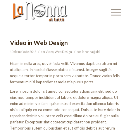
Video in Web Design
/
/
10 de maio de 2015
em
Video
,
Web Design
por
lanonna@uid
Etiam in nulla arcu, ut vehicula velit. Vivamus dapibus rutrum mi
ut aliquam. In hac habitasse platea dictumst. Integer sagittis
neque a tortor tempor in porta sem vulputate. Donec varius felis
fermentum nisl imperdiet at molestie purus porta…
Lorem ipsum dolor sit amet, consectetur adipisicing elit, sed do
eiusmod tempor incididunt ut labore et dolore magna aliqua. Ut
enim ad minim veniam, quis nostrud exercitation ullamco laboris
nisi ut aliquip ex ea commodo consequat. Duis aute irure dolor in
reprehenderit in voluptate velit esse cillum dolore eu fugiat nulla
pariatur. Excepteur sint occaecat cupidatat non proident.
Temporibus autem quibusdam et aut officiis debitis aut rerum